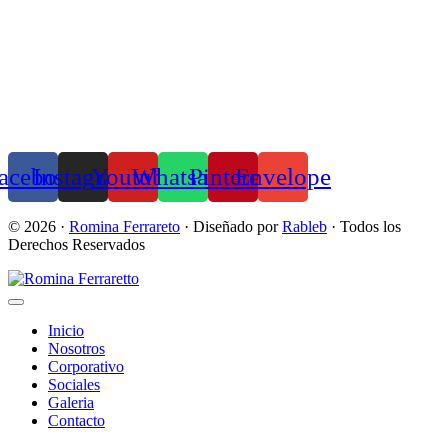
acebook
Instagram
Youtube
Whatsapp
Pinterest
Envelope
© 2026 ·
Romina Ferrareto
· Diseñado por
Rableb
· Todos los
Derechos Reservados
Inicio
Nosotros
Corporativo
Sociales
Galeria
Contacto